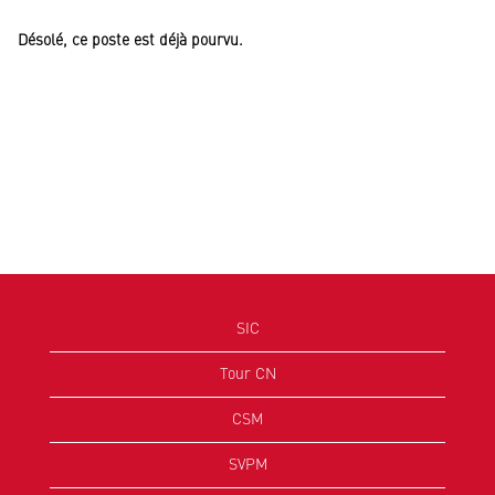
Désolé, ce poste est déjà pourvu.
SIC
Tour CN
CSM
SVPM